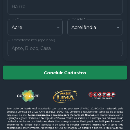
UF
*
Cidade
*
Complemento (opcional)
Concluir Cadastro