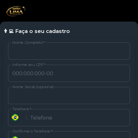
👨‍💻 Faça o seu cadastro
Nome Completo
*
Informe seu CPF
*
Nome Social (opcional)
Telefone
*
Confirme o Telefone
*